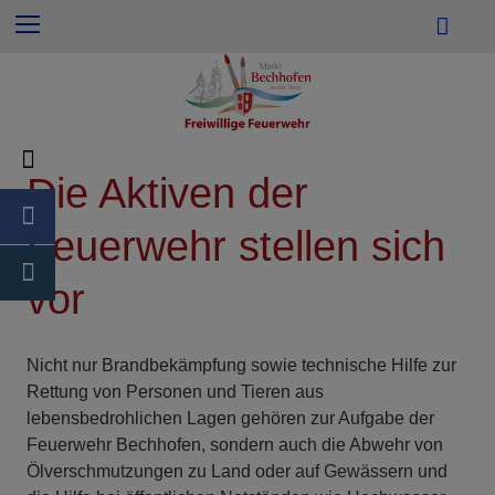
e
Z
S
Menu
n
u
u
n
m
c
a
I
h
c
n
e
h
h
:
a
Die Aktiven der
l
t
Feuerwehr stellen sich
e
s
vor
p
r
i
Nicht nur Brandbekämpfung sowie technische Hilfe zur
n
Rettung von Personen und Tieren aus
g
lebensbedrohlichen Lagen gehören zur Aufgabe der
e
Feuerwehr Bechhofen, sondern auch die Abwehr von
n
Ölverschmutzungen zu Land oder auf Gewässern und