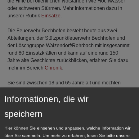
die Hilfe bei öffentlichen Notständen wie Hochwasser
oder schweren Stürmen. Mehr Informationen dazu in
unserer Rubrik
Einsätze
.
Die Feuerwehr Bechhofen besteht heute aus zwei
Abteilungen, der Stützpunktfeuerwehr Bechhofen und
der Löschgruppe Waizendorf/Rohrbach mit insgesammt
rund 80 Einsatzkräften und kann auf eine rund 150
Jahre alte Geschichte zurückblicken, erfahren Sie dazu
mehr im Bereich
Chronik
.
Sie sind zwischen 18 und 65 Jahre alt und möchten
mitmachen, Informationen dazu im Menüpunkt
Übungen
.
Informationen, die wir
Zu unseren Übungen heißen wir Sie jederzeit gerne
Willkommen, einfach nur mal zusehen oder auch gleich
speichern
mitmachen das ist kein Problem.
Auch für unsere kleinen ab 6 Jahren bereits in der
Hier können Sie einsehen und anpassen, welche Information wir
Kinderfeuerwehr
oder für Jugendliche ab 12 Jahren als
über Sie sammeln.
Um mehr zu erfahren, lesen Sie bitte unsere